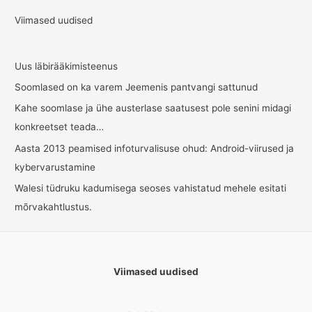
Viimased uudised
Uus läbirääkimisteenus
Soomlased on ka varem Jeemenis pantvangi sattunud
Kahe soomlase ja ühe austerlase saatusest pole senini midagi
konkreetset teada…
Aasta 2013 peamised infoturvalisuse ohud: Android-viirused ja
kybervarustamine
Walesi tüdruku kadumisega seoses vahistatud mehele esitati
mõrvakahtlustus.
Viimased uudised