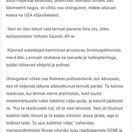
asub Filipiinide keskosas, pealinnast Manilast umbes 380
kilomeetrit kagus, et võtta osa otsingutest, millele aitavad
kaasa ka USA sõjaväelased.
Seni on üles leitud vaid lennuki parema tiiva ots, ütles
kaitseminister Voltaire Gazmin AP-le.
Kümned sukeldujad kammivad arvatavas õnnetuspiirkonnas
merd läbi. Lennukit otsitakse ka laevade ja helikopteritega,
kaldal töötavad sõdurid ja politsei.
Otsingutest võtab osa Robredo politseinõunik Jun Abrazado,
kes oli neljanda isikuna allakukkunud lennuki pardal. Ta kaotas
teadvuse, kui lennuk merre prantsatas, kuid suutis
meelemärkusele tulles kabiinist välja ujuda, ja kalurid päästsid
ta. “Kui ta teadvusele tuli, oli ta veel lennukis. Vesi oli tõusnud
kabiinis talle rinnuni ja ta kobas minister Jesse järele, aga ei
leidnud teda. Ta ujus kabiinist välja,” vahendas
transpordiminister Roxas nõuniku lugu raadiojaamale DZBB ja