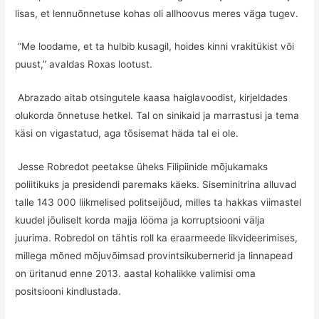
lisas, et lennuõnnetuse kohas oli allhoovus meres väga tugev.
“Me loodame, et ta hulbib kusagil, hoides kinni vrakitükist või
puust,” avaldas Roxas lootust.
Abrazado aitab otsingutele kaasa haiglavoodist, kirjeldades
olukorda õnnetuse hetkel. Tal on sinikaid ja marrastusi ja tema
käsi on vigastatud, aga tõsisemat häda tal ei ole.
Jesse Robredot peetakse üheks Filipiinide mõjukamaks
poliitikuks ja presidendi paremaks käeks. Siseminitrina alluvad
talle 143 000 liikmelised politseijõud, milles ta hakkas viimastel
kuudel jõuliselt korda majja lööma ja korruptsiooni välja
juurima. Robredol on tähtis roll ka eraarmeede likvideerimises,
millega mõned mõjuvõimsad provintsikubernerid ja linnapead
on üritanud enne 2013. aastal kohalikke valimisi oma
positsiooni kindlustada.