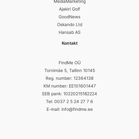
MediaMarketing
Ajakiri Golf
GoodNews
Oskando Ltd
Hansab AS
Kontakt
FindMe OÜ
Tornimäe 5, Tallinn 10145
Reg. number: 12364138
KM number: EE101601447
SEB pank: 10220215182224
Tel: 0037 2 5 24 27 7 6
E-mail:
info@findme.ee