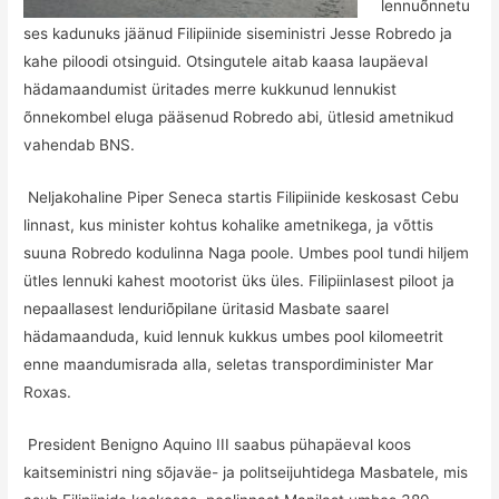
lennuõnnetu
ses kadunuks jäänud Filipiinide siseministri Jesse Robredo ja
kahe piloodi otsinguid. Otsingutele aitab kaasa laupäeval
hädamaandumist üritades merre kukkunud lennukist
õnnekombel eluga pääsenud Robredo abi, ütlesid ametnikud
vahendab BNS.
Neljakohaline Piper Seneca startis Filipiinide keskosast Cebu
linnast, kus minister kohtus kohalike ametnikega, ja võttis
suuna Robredo kodulinna Naga poole. Umbes pool tundi hiljem
ütles lennuki kahest mootorist üks üles. Filipiinlasest piloot ja
nepaallasest lenduriõpilane üritasid Masbate saarel
hädamaanduda, kuid lennuk kukkus umbes pool kilomeetrit
enne maandumisrada alla, seletas transpordiminister Mar
Roxas.
President Benigno Aquino III saabus pühapäeval koos
kaitseministri ning sõjaväe- ja politseijuhtidega Masbatele, mis