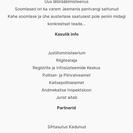
Uus läbirääkimisteenus
Soomlased on ka varem Jeemenis pantvangi sattunud
Kahe soomlase ja ühe austerlase saatusest pole senini midagi
konkreetset teada…
Kasulik info
Justiitsministeerium
Riigiteataja
Registrite ja Infosüsteemide Keskus
Politsei- ja Piirivalveamet
Kaitsepolitseiamet
Andmekaitse Inspektsioon
Jurist aitab
Partnerid
Sihtasutus Kadunud