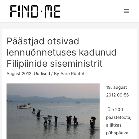
Main
Men
Päästjad otsivad
lennuõnnetuses kadunud
Filipiinide siseministrit
August 2012
,
Uudised
/ By
Aare Rüütel
19. august
2012 09:56
Üle 200
päästetöötaj
a jätkas
pühapäeval