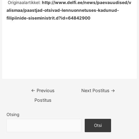
Originaalartikkel:
http://www.delfi.ee/news/paevauudised/v
alismaa/paastjad-otsivad-lennuonnetuses-kadunud-
filipiinide-siseministrit.d?id=64842900
Navigeerimine
←
Previous
Next Postitus
→
Postitus
Otsing
Otsi