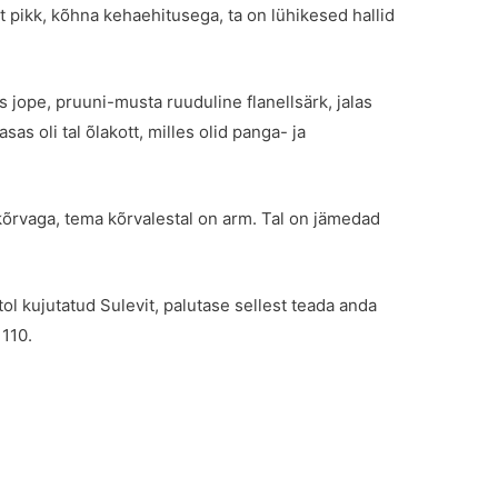
t pikk, kõhna kehaehitusega, ta on lühikesed hallid
s jope, pruuni-musta ruuduline flanellsärk, jalas
sas oli tal õlakott, milles olid panga- ja
kõrvaga, tema kõrvalestal on arm. Tal on jämedad
otol kujutatud Sulevit, palutase sellest teada anda
 110.