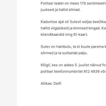
Politsei teatel on mees 176 sentimeetri
juuksed ja hallid silmad.
Kadumise ajal oli Sulevil seljas beežika
hallid viigipüksid ja kinnised kingad. Kaa
kliendikaardid ning ID-kaart.
Sulev on hambutu, ta ei kuule parema 
sõrmed ja ta suitsetab palju.
Kõigil, kes on alates 5. juulist näinud f
politsei telefoninumbritel 612 4836 või
Allikas:
Delfi