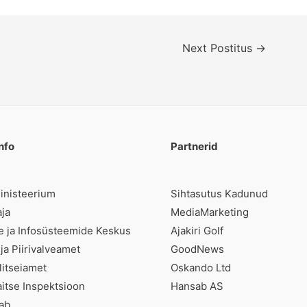
Next Postitus
→
nfo
Partnerid
ministeerium
Sihtasutus Kadunud
aja
MediaMarketing
te ja Infosüsteemide Keskus
Ajakiri Golf
 ja Piirivalveamet
GoodNews
litseiamet
Oskando Ltd
tse Inspektsioon
Hansab AS
tab