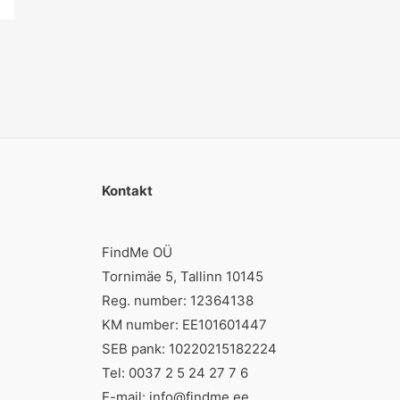
Kontakt
FindMe OÜ
Tornimäe 5, Tallinn 10145
Reg. number: 12364138
KM number: EE101601447
SEB pank: 10220215182224
Tel: 0037 2 5 24 27 7 6
E-mail:
info@findme.ee