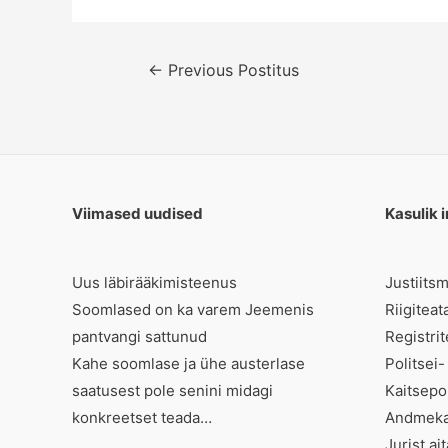
Navigeerimine
←
Previous Postitus
Viimased uudised
Kasulik i
Uus läbirääkimisteenus
Justiits
Soomlased on ka varem Jeemenis
Riigiteat
pantvangi sattunud
Registri
Kahe soomlase ja ühe austerlase
Politsei-
saatusest pole senini midagi
Kaitsepo
konkreetset teada…
Andmekai
Jurist ai