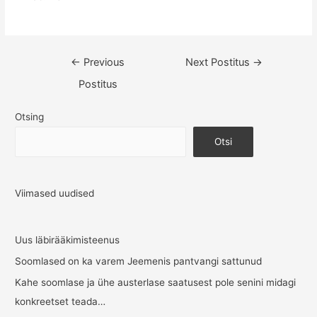
Navigeerimine
←
Previous
Next Postitus
→
Postitus
Otsing
Otsi
Viimased uudised
Uus läbirääkimisteenus
Soomlased on ka varem Jeemenis pantvangi sattunud
Kahe soomlase ja ühe austerlase saatusest pole senini midagi
konkreetset teada…