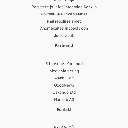
Registrite ja Infosüsteemide Keskus
Politsei- ja Piirivalveamet
Kaitsepolitseiamet
Andmekaitse Inspektsioon
Jurist aitab
Partnerid
Sihtasutus Kadunud
MediaMarketing
Ajakiri Golf
GoodNews
Oskando Ltd
Hansab AS
Kontakt
FindMe OÜ