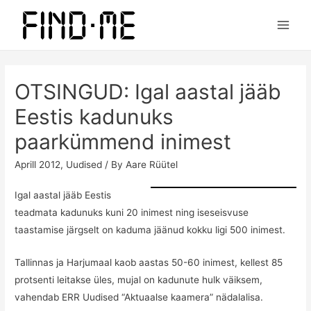
Main
Men
OTSINGUD: Igal aastal jääb
Eestis kadunuks
paarkümmend inimest
Aprill 2012
,
Uudised
/ By
Aare Rüütel
Igal aastal jääb Eestis
teadmata kadunuks kuni 20 inimest ning iseseisvuse
taastamise järgselt on kaduma jäänud kokku ligi 500 inimest.
Tallinnas ja Harjumaal kaob aastas 50-60 inimest, kellest 85
protsenti leitakse üles, mujal on kadunute hulk väiksem,
vahendab
ERR Uudised
“Aktuaalse kaamera” nädalalisa.