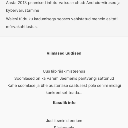
Aasta 2013 peamised infoturvalisuse ohud: Android-viirused ja
kybervarustamine
Walesi tüdruku kadumisega seoses vahistatud mehele esitati
mõrvakahtlustus.
Viimased uudised
Uus läbirääkimisteenus
Soomlased on ka varem Jeemenis pantvangi sattunud
Kahe soomlase ja ühe austerlase saatusest pole senini midagi
konkreetset teada…
Kasulik info
Justiitsministeerium
Riigiteataja