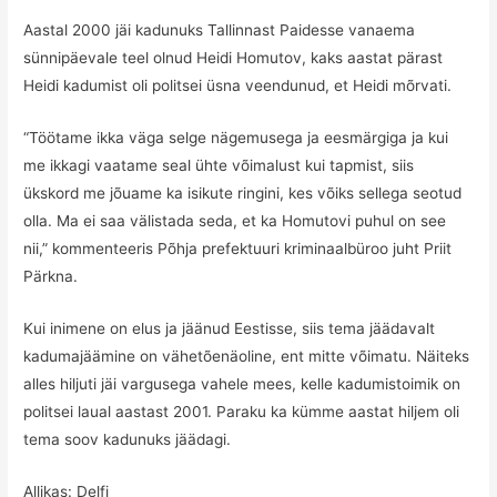
Aastal 2000 jäi kadunuks Tallinnast Paidesse vanaema
sünnipäevale teel olnud Heidi Homutov, kaks aastat pärast
Heidi kadumist oli politsei üsna veendunud, et Heidi mõrvati.
“Töötame ikka väga selge nägemusega ja eesmärgiga ja kui
me ikkagi vaatame seal ühte võimalust kui tapmist, siis
ükskord me jõuame ka isikute ringini, kes võiks sellega seotud
olla. Ma ei saa välistada seda, et ka Homutovi puhul on see
nii,” kommenteeris Põhja prefektuuri kriminaalbüroo juht Priit
Pärkna.
Kui inimene on elus ja jäänud Eestisse, siis tema jäädavalt
kadumajäämine on vähetõenäoline, ent mitte võimatu. Näiteks
alles hiljuti jäi vargusega vahele mees, kelle kadumistoimik on
politsei laual aastast 2001. Paraku ka kümme aastat hiljem oli
tema soov kadunuks jäädagi.
Allikas:
Delfi